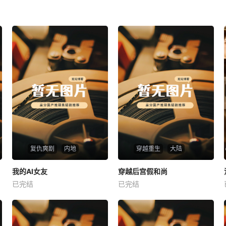
复仇爽剧
内地
穿越重生
大陆
热播
热播
我的AI女友
穿越后宫假和尚
我的AI女友
穿越后宫假和尚
已完结
已完结
未知
未知