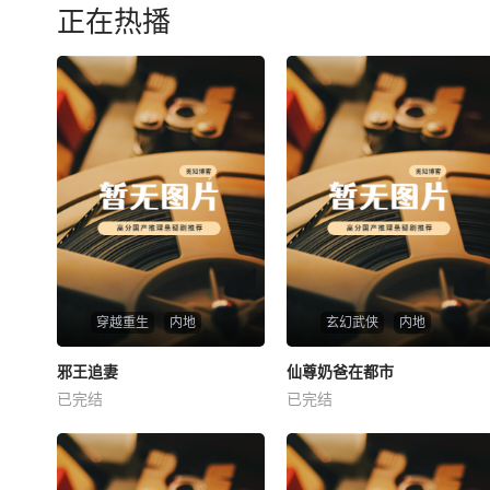
正在热播
穿越重生
内地
玄幻武侠
内地
热播
热播
邪王追妻
仙尊奶爸在都市
邪王追妻
仙尊奶爸在都市
已完结
已完结
未知
未知