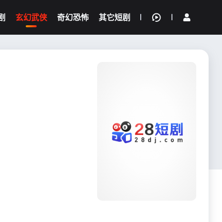
剧
玄幻武侠
奇幻恐怖
其它短剧
我的观影记录
{if condition="$obj.vod_points
gt 0"}