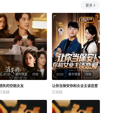
更多
2025
都市情爱
内地
2025
都市情爱
内地
热播
热播
消失的空姐女友
让你当保安你和女业主谈恋爱
消失的空姐女友
让你当保安你和女业主谈恋爱
已完结
已完结
未知
未知