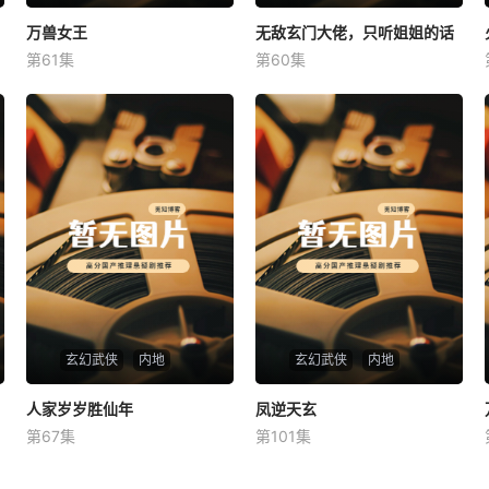
万兽女王
万兽女王
无敌玄门大佬，只听姐姐的话
无敌玄门大佬，只听姐姐的话
第61集
第60集
未知
未知
玄幻武侠
内地
玄幻武侠
内地
人家岁岁胜仙年
人家岁岁胜仙年
凤逆天玄
凤逆天玄
第67集
第101集
未知
未知