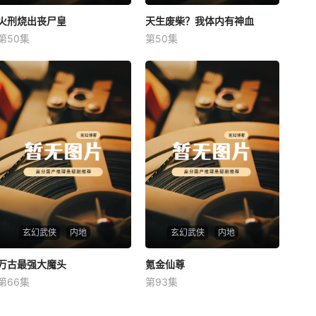
火刑烧出丧尸皇
火刑烧出丧尸皇
天生废柴？我体内有神血
天生废柴？我体内有神血
第50集
第50集
未知
未知
玄幻武侠
内地
玄幻武侠
内地
万古最强大魔头
万古最强大魔头
氪金仙尊
氪金仙尊
第66集
第93集
未知
未知