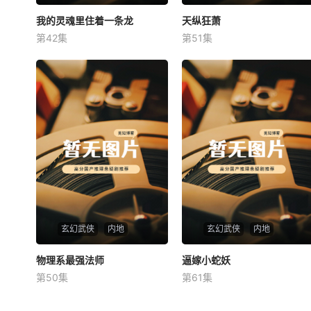
我的灵魂里住着一条龙
我的灵魂里住着一条龙
天纵狂萧
天纵狂萧
第42集
第51集
未知
未知
玄幻武侠
内地
玄幻武侠
内地
物理系最强法师
物理系最强法师
逼嫁小蛇妖
逼嫁小蛇妖
第50集
第61集
未知
未知