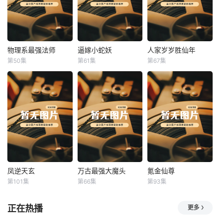
物理系最强法师
逼嫁小蛇妖
人家岁岁胜仙年
物理系最强法师
逼嫁小蛇妖
人家岁岁胜仙年
第50集
第61集
第67集
未知
未知
未知
凤逆天玄
万古最强大魔头
氪金仙尊
凤逆天玄
万古最强大魔头
氪金仙尊
第101集
第66集
第93集
未知
未知
未知
正在热播
更多