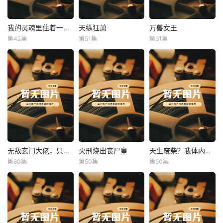
我的灵魂里住着一条龙
天纵狂萧
万兽女王
我的灵魂里住着一条龙
天纵狂萧
万兽女王
第42集
第51集
第61集
未知
未知
未知
无敌玄门大佬，只听姐姐的话
火刑烧出丧尸皇
天生废柴？我体内有神血
无敌玄门大佬，只听姐姐的话
火刑烧出丧尸皇
天生废柴？我体内有神血
第60集
第50集
第50集
未知
未知
未知