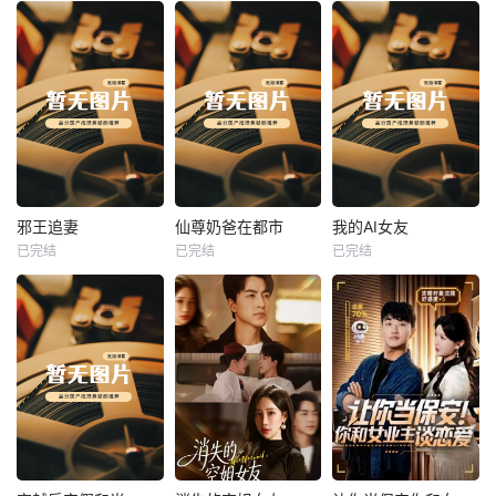
热播
热播
热播
邪王追妻
仙尊奶爸在都市
我的AI女友
已完结
已完结
已完结
邪王追妻
仙尊奶爸在都市
我的AI女友
未知
未知
未知
热播
热播
热播