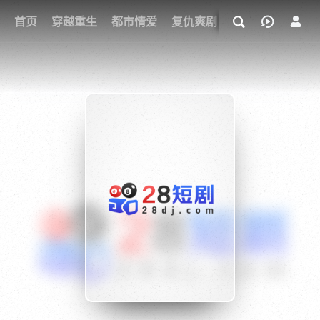
我的观影记录
首页
穿越重生
都市情爱
复仇爽剧
玄幻武侠
奇幻
{if condition="$obj.vod_points