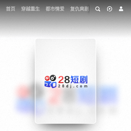
我的观影记录
首页
穿越重生
都市情爱
复仇爽剧
玄幻武侠
奇幻
{if condition="$obj.vod_points