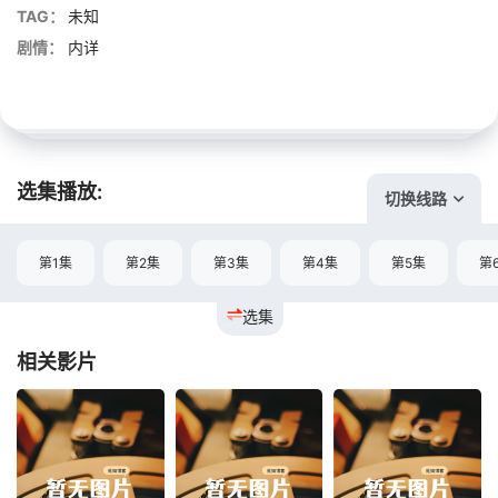
TAG：
未知
剧情：
内详
选集播放:
切换线路
第1集
第2集
第3集
第4集
第5集
第
选集
相关影片