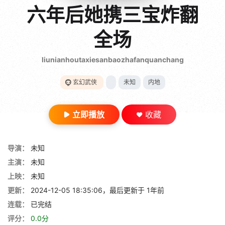
gt 0"}
六年后她携三宝炸翻
28短剧
全场
liunianhoutaxiesanbaozhafanquanchang
玄幻武侠
未知
内地
立即播放
收藏
导演：
未知
主演：
未知
上映：
未知
更新：
2024-12-05 18:35:06，最后更新于 1年前
连载：
已完结
评分：
0.0分