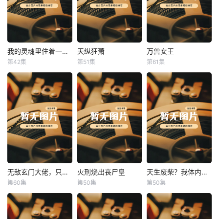
我的灵魂里住着一条龙
天纵狂萧
万兽女王
我的灵魂里住着一条龙
天纵狂萧
万兽女王
第42集
第51集
第61集
未知
未知
未知
无敌玄门大佬，只听姐姐的话
火刑烧出丧尸皇
天生废柴？我体内有神血
无敌玄门大佬，只听姐姐的话
火刑烧出丧尸皇
天生废柴？我体内有神血
第60集
第50集
第50集
未知
未知
未知