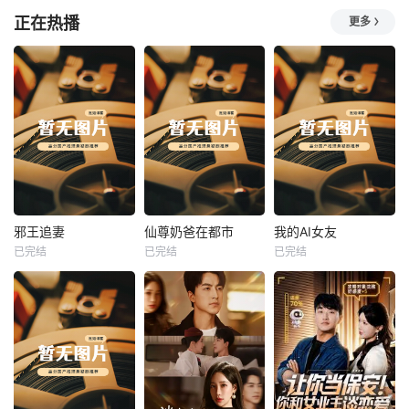
正在热播
更多
热播
热播
热播
邪王追妻
仙尊奶爸在都市
我的AI女友
已完结
已完结
已完结
邪王追妻
仙尊奶爸在都市
我的AI女友
未知
未知
未知