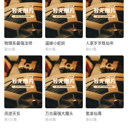
物理系最强法师
逼嫁小蛇妖
人家岁岁胜仙年
物理系最强法师
逼嫁小蛇妖
人家岁岁胜仙年
第50集
第61集
第67集
未知
未知
未知
凤逆天玄
万古最强大魔头
氪金仙尊
凤逆天玄
万古最强大魔头
氪金仙尊
第101集
第66集
第93集
未知
未知
未知