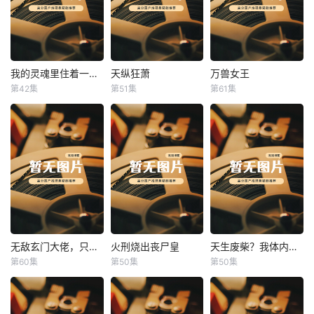
我的灵魂里住着一条龙
天纵狂萧
万兽女王
我的灵魂里住着一条龙
天纵狂萧
万兽女王
第42集
第51集
第61集
未知
未知
未知
无敌玄门大佬，只听姐姐的话
火刑烧出丧尸皇
天生废柴？我体内有神血
无敌玄门大佬，只听姐姐的话
火刑烧出丧尸皇
天生废柴？我体内有神血
第60集
第50集
第50集
未知
未知
未知