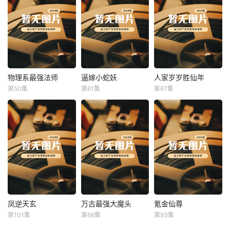
物理系最强法师
逼嫁小蛇妖
人家岁岁胜仙年
物理系最强法师
逼嫁小蛇妖
人家岁岁胜仙年
第50集
第61集
第67集
未知
未知
未知
凤逆天玄
万古最强大魔头
氪金仙尊
凤逆天玄
万古最强大魔头
氪金仙尊
第101集
第66集
第93集
未知
未知
未知