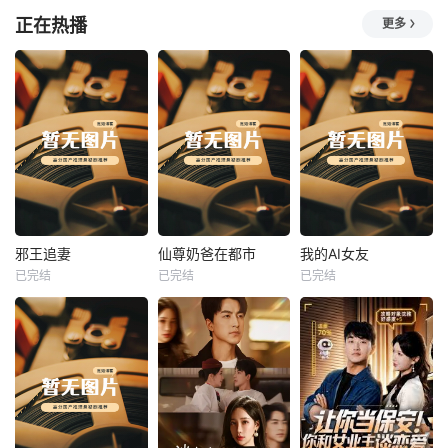
正在热播
更多
热播
热播
热播
邪王追妻
仙尊奶爸在都市
我的AI女友
已完结
已完结
已完结
邪王追妻
仙尊奶爸在都市
我的AI女友
未知
未知
未知