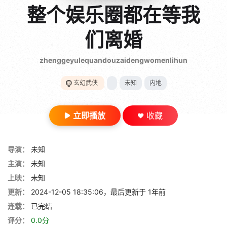
gt 0"}
整个娱乐圈都在等我
28短剧
们离婚
zhenggeyulequandouzaidengwomenlihun
玄幻武侠
未知
内地
立即播放
收藏
导演：
未知
主演：
未知
上映：
未知
更新：
2024-12-05 18:35:06，最后更新于 1年前
连载：
已完结
评分：
0.0分