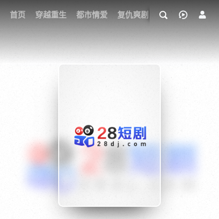
我的观影记录
首页
穿越重生
都市情爱
复仇爽剧
玄幻武侠
奇幻
{if condition="$obj.vod_points