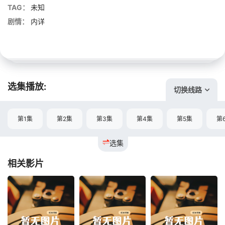
TAG：
未知
剧情：
内详
选集播放:
切换线路
第1集
第2集
第3集
第4集
第5集
第
选集
相关影片