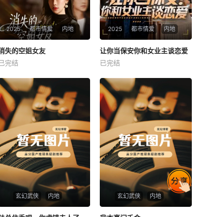
2025
都市情爱
内地
2025
都市情爱
内地
热播
热播
消失的空姐女友
让你当保安你和女业主谈恋爱
消失的空姐女友
让你当保安你和女业主谈恋爱
已完结
已完结
未知
未知
玄幻武侠
内地
玄幻武侠
内地
热播
热播