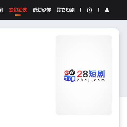
剧
玄幻武侠
奇幻恐怖
其它短剧
我的观影记录
{if condition="$obj.vod_points
gt 0"}