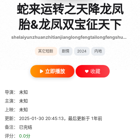
gt 0"}
蛇来运转之天降龙凤
28短剧
胎&龙凤双宝征天下
shelaiyunzhuanzhitianjianglongfengtailongfengshuangbaozhengtianxia
其它短剧
剧情
2024
内地
立即播放
收藏
导演：
未知
主演：
未知
上映：
未知
更新：
2025-01-30 20:45:13，最后更新于 1年前
备注：
已完结
评分：
0.0分