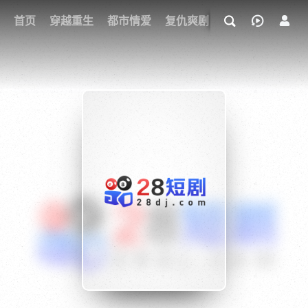
我的观影记录
首页
穿越重生
都市情爱
复仇爽剧
玄幻武侠
奇幻
{if condition="$obj.vod_points