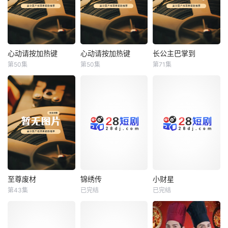
心动请按加热键
心动请按加热键
长公主巴掌到
心动请按加热键
心动请按加热键
长公主巴掌到
第50集
第50集
第71集
未知
未知
未知
至尊废材
锦绣传
小财星
至尊废材
锦绣传
小财星
第43集
已完结
已完结
未知
未知
未知