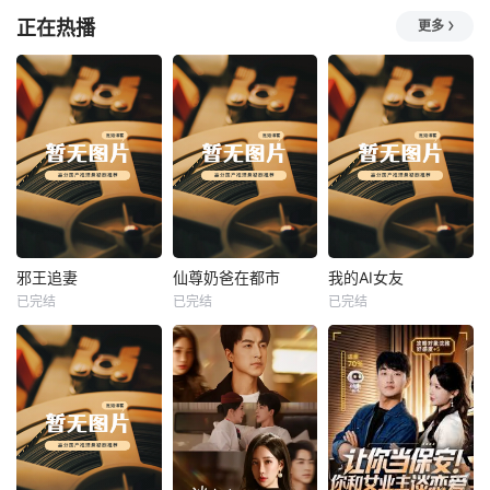
正在热播
更多
热播
热播
热播
邪王追妻
仙尊奶爸在都市
我的AI女友
已完结
已完结
已完结
邪王追妻
仙尊奶爸在都市
我的AI女友
未知
未知
未知