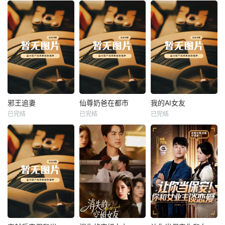
热播
热播
热播
邪王追妻
仙尊奶爸在都市
我的AI女友
已完结
已完结
已完结
邪王追妻
仙尊奶爸在都市
我的AI女友
未知
未知
未知
热播
热播
热播