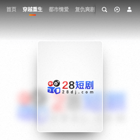
我的观影记录
首页
穿越重生
都市情爱
复仇爽剧
玄幻武侠
奇幻
{if condition="$obj.vod_points