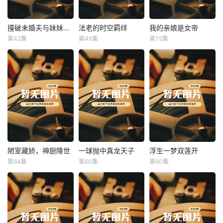
撞破未婚夫与妹妹打野战
法老的时空羁绊
我的亲娘是女帝
撞破未婚夫与妹妹打野战
法老的时空羁绊
我的亲娘是女帝
第42集
第46集
第75集
未知
未知
未知
陋室藏娇，神厨降世
一球抛中真龙天子
浮生一梦双莲开
陋室藏娇，神厨降世
一球抛中真龙天子
浮生一梦双莲开
第64集
第60集
第60集
未知
未知
未知