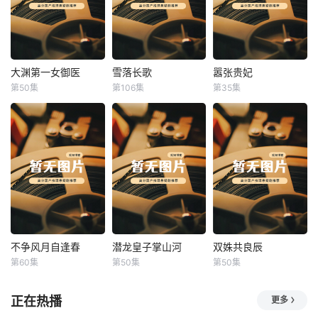
大渊第一女御医
雪落长歌
嚣张贵妃
大渊第一女御医
雪落长歌
嚣张贵妃
第50集
第106集
第35集
未知
未知
未知
不争风月自逢春
潜龙皇子掌山河
双姝共良辰
不争风月自逢春
潜龙皇子掌山河
双姝共良辰
第60集
第50集
第50集
未知
未知
未知
正在热播
更多