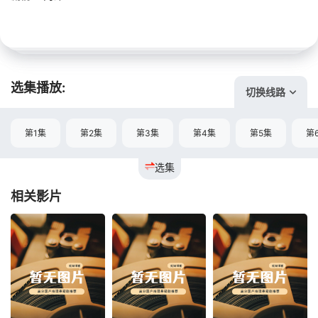
选集播放:
切换线路
第1集
第2集
第3集
第4集
第5集
第
选集
相关影片