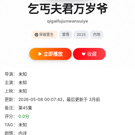
gt 0"}
乞丐夫君万岁爷
28短剧
qigaifujunwansuiye
穿越重生
爱情
2025
内地
立即播放
收藏
导演：
未知
主演：
未知
上映：
未知
更新：
2026-05-08 00:07:42，最后更新于 3月前
备注：
第45集
评分：
0.0分
TAG：
未知
剧情：
内详