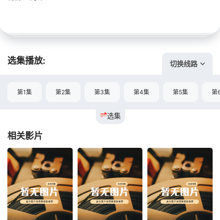
选集播放:
切换线路
第1集
第2集
第3集
第4集
第5集
第
选集
相关影片