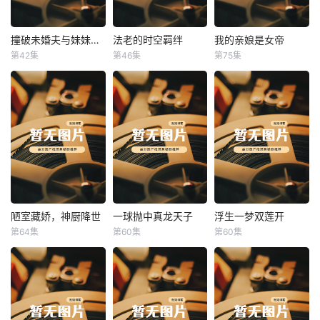
撞破未婚夫与妹妹打野战
法老的时空羁绊
我的亲娘是女帝
撞破未婚夫与妹妹打野战
法老的时空羁绊
我的亲娘是女帝
第42集
第46集
第75集
未知
未知
未知
陋室藏娇，神厨降世
一球抛中真龙天子
浮生一梦双莲开
陋室藏娇，神厨降世
一球抛中真龙天子
浮生一梦双莲开
第64集
第60集
第60集
未知
未知
未知