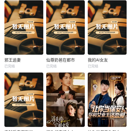
热播
热播
热播
邪王追妻
仙尊奶爸在都市
我的AI女友
已完结
已完结
已完结
邪王追妻
仙尊奶爸在都市
我的AI女友
未知
未知
未知
热播
热播
热播