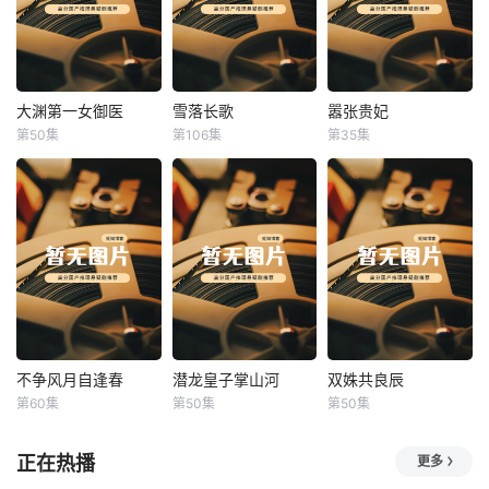
大渊第一女御医
雪落长歌
嚣张贵妃
大渊第一女御医
雪落长歌
嚣张贵妃
第50集
第106集
第35集
未知
未知
未知
不争风月自逢春
潜龙皇子掌山河
双姝共良辰
不争风月自逢春
潜龙皇子掌山河
双姝共良辰
第60集
第50集
第50集
未知
未知
未知
正在热播
更多