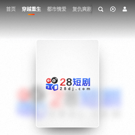
我的观影记录
首页
穿越重生
都市情爱
复仇爽剧
玄幻武侠
奇幻
{if condition="$obj.vod_points