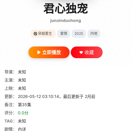
gt 0"}
君心独宠
28短剧
junxinduchong
穿越重生
爱情
2025
内地
立即播放
收藏
导演：
未知
主演：
未知
上映：
未知
更新：
2026-05-12 03:10:14，最后更新于 2月前
备注：
第35集
评分：
0.0分
TAG：
未知
剧情：
内详