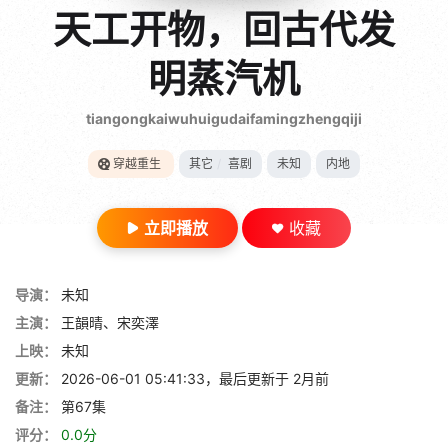
gt 0"}
天工开物，回古代发
28短剧
明蒸汽机
tiangongkaiwuhuigudaifamingzhengqiji
穿越重生
其它
/
喜剧
未知
内地
立即播放
收藏
导演：
未知
主演：
王韻晴、宋奕澤
上映：
未知
更新：
2026-06-01 05:41:33，最后更新于 2月前
备注：
第67集
评分：
0.0分