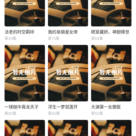
法老的时空羁绊
我的亲娘是女帝
陋室藏娇，神厨降世
法老的时空羁绊
我的亲娘是女帝
陋室藏娇，神厨降世
第46集
第75集
第64集
未知
未知
未知
一球抛中真龙天子
浮生一梦双莲开
大渊第一女御医
一球抛中真龙天子
浮生一梦双莲开
大渊第一女御医
第60集
第60集
第50集
未知
未知
未知