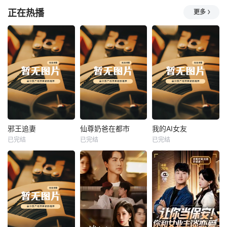
正在热播
更多
热播
热播
热播
邪王追妻
仙尊奶爸在都市
我的AI女友
已完结
已完结
已完结
邪王追妻
仙尊奶爸在都市
我的AI女友
未知
未知
未知