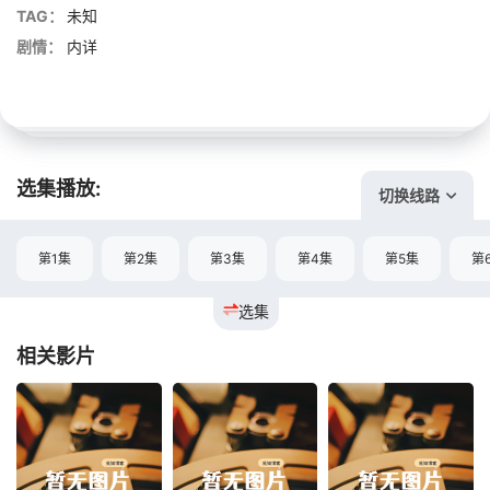
TAG：
未知
剧情：
内详
选集播放:
切换线路
第1集
第2集
第3集
第4集
第5集
第
选集
相关影片