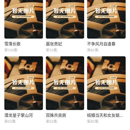
雪落长歌
嚣张贵妃
不争风月自逢春
雪落长歌
嚣张贵妃
不争风月自逢春
第106集
第35集
第60集
未知
未知
未知
潜龙皇子掌山河
双姝共良辰
结婚当天和女友姐姐一起穿越了
潜龙皇子掌山河
双姝共良辰
结婚当天和女友姐姐一起穿越了
第50集
第50集
第80集
未知
未知
何釗遠、邵依蕊