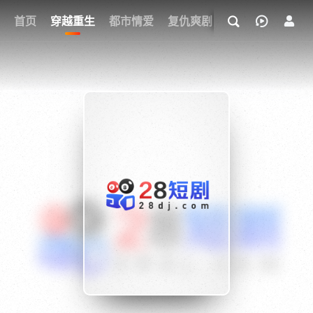
我的观影记录
首页
穿越重生
都市情爱
复仇爽剧
玄幻武侠
奇幻
{if condition="$obj.vod_points