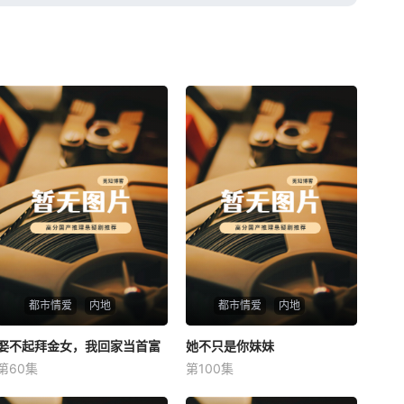
都市情爱
内地
都市情爱
内地
娶不起拜金女，我回家当首富
娶不起拜金女，我回家当首富
她不只是你妹妹
她不只是你妹妹
第60集
第100集
未知
未知