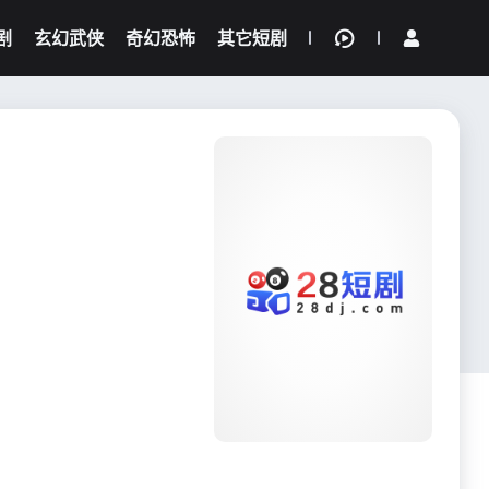
剧
玄幻武侠
奇幻恐怖
其它短剧
我的观影记录
{if condition="$obj.vod_points
gt 0"}