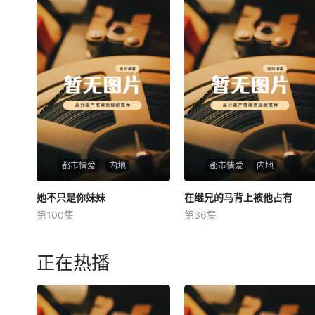
都市情爱
内地
都市情爱
内地
她不只是你妹妹
她不只是你妹妹
在继兄的马背上被他占有
在继兄的马背上被他占有
第100集
第36集
未知
未知
正在热播