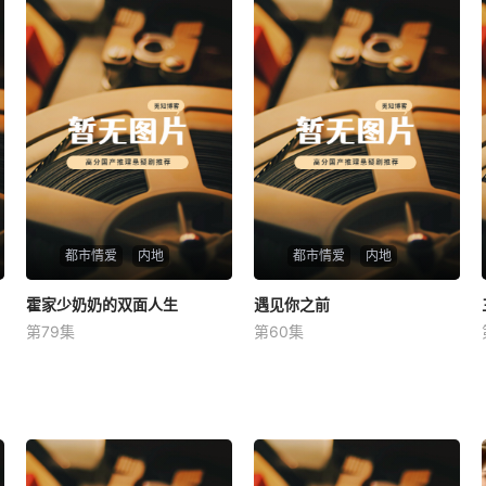
都市情爱
内地
都市情爱
内地
霍家少奶奶的双面人生
霍家少奶奶的双面人生
遇见你之前
遇见你之前
第79集
第60集
未知
未知