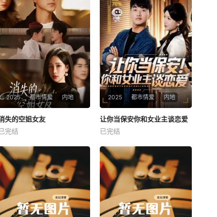
2025
都市情爱
内地
2025
都市情爱
内地
热播
热播
消失的空姐女友
让你当保安你和女业主谈恋爱
消失的空姐女友
让你当保安你和女业主谈恋爱
已完结
已完结
未知
未知