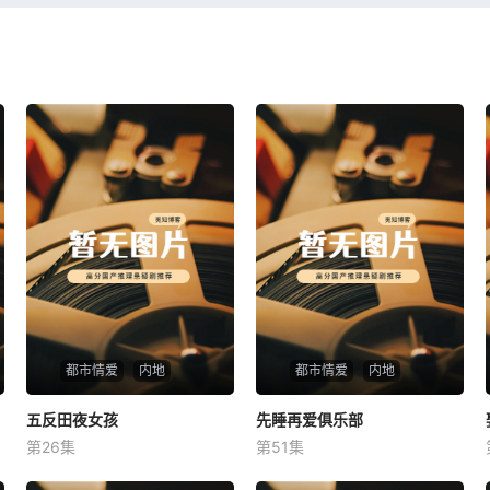
都市情爱
内地
都市情爱
内地
五反田夜女孩
五反田夜女孩
先睡再爱俱乐部
先睡再爱俱乐部
第26集
第51集
未知
未知