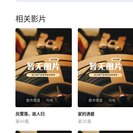
相关影片
都市情爱
内地
都市情爱
内地
风雪落，故人归
风雪落，故人归
家的诱惑
家的诱惑
第40集
第35集
未知
未知