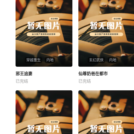
穿越重生
内地
玄幻武侠
内地
热播
热播
邪王追妻
仙尊奶爸在都市
邪王追妻
仙尊奶爸在都市
已完结
已完结
未知
未知