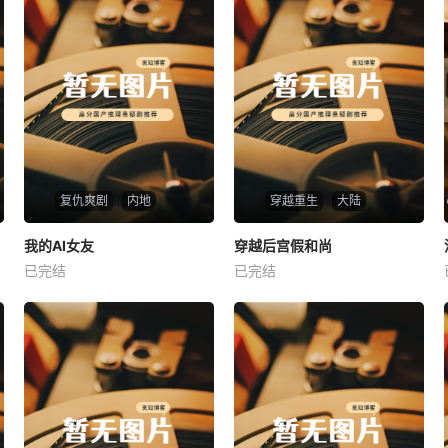
复仇爽剧
内地
穿越重生
大陆
热播
热播
我的AI女友
穿越后宫假和尚
我的AI女友
穿越后宫假和尚
已完结
已完结
未知
未知