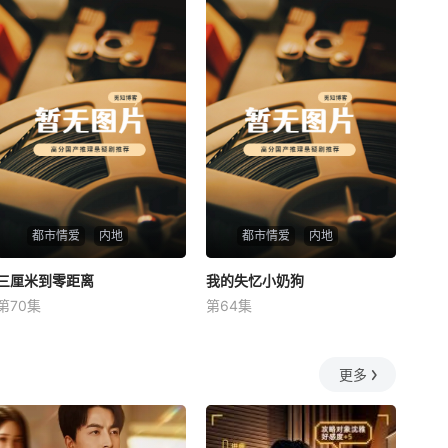
都市情爱
内地
都市情爱
内地
三厘米到零距离
三厘米到零距离
我的失忆小奶狗
我的失忆小奶狗
第70集
第64集
未知
未知
更多