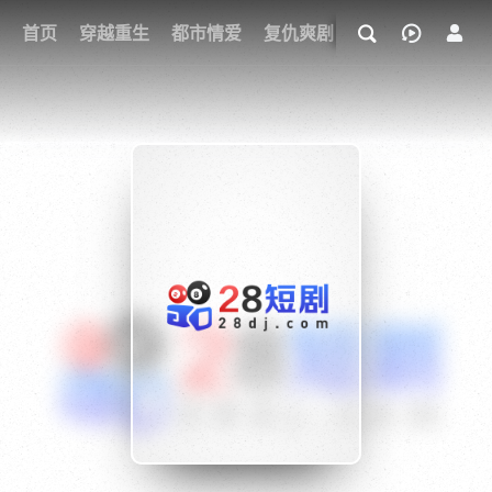
我的观影记录
首页
穿越重生
都市情爱
复仇爽剧
玄幻武侠
奇幻
{if condition="$obj.vod_points