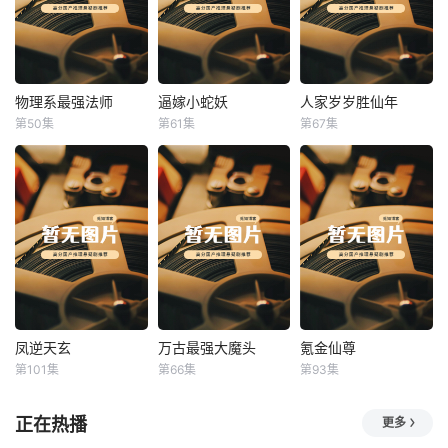
物理系最强法师
逼嫁小蛇妖
人家岁岁胜仙年
物理系最强法师
逼嫁小蛇妖
人家岁岁胜仙年
第50集
第61集
第67集
未知
未知
未知
凤逆天玄
万古最强大魔头
氪金仙尊
凤逆天玄
万古最强大魔头
氪金仙尊
第101集
第66集
第93集
未知
未知
未知
正在热播
更多