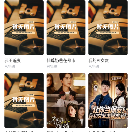
热播
热播
热播
邪王追妻
仙尊奶爸在都市
我的AI女友
已完结
已完结
已完结
邪王追妻
仙尊奶爸在都市
我的AI女友
未知
未知
未知
热播
热播
热播