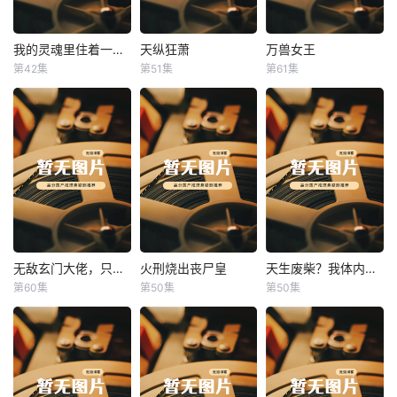
我的灵魂里住着一条龙
天纵狂萧
万兽女王
我的灵魂里住着一条龙
天纵狂萧
万兽女王
第42集
第51集
第61集
未知
未知
未知
无敌玄门大佬，只听姐姐的话
火刑烧出丧尸皇
天生废柴？我体内有神血
无敌玄门大佬，只听姐姐的话
火刑烧出丧尸皇
天生废柴？我体内有神血
第60集
第50集
第50集
未知
未知
未知