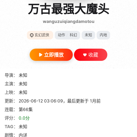
gt 0"}
万古最强大魔头
28短剧
wanguzuiqiangdamotou
玄幻武侠
动作
/
科幻
未知
内地
立即播放
收藏
导演：
未知
主演：
未知
上映：
未知
更新：
2026-06-12 03:06:09，最后更新于 1月前
连载：
第66集
评分：
0.0分
TAG：
未知
剧情：
内详