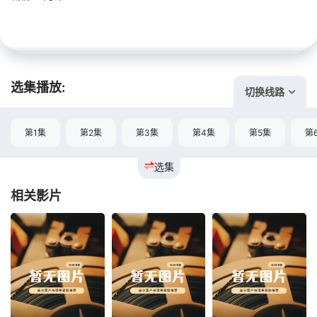
选集播放:
切换线路
第1集
第2集
第3集
第4集
第5集
第
选集
相关影片