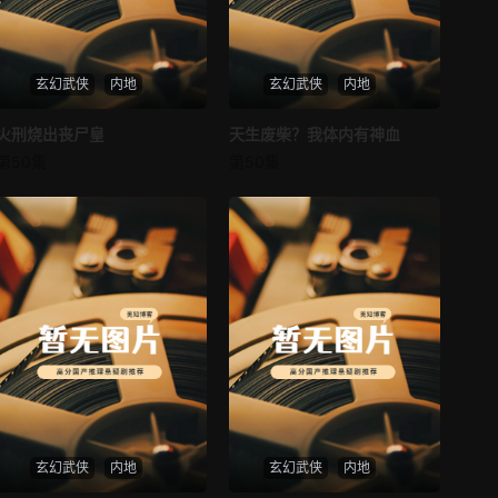
玄幻武侠
内地
玄幻武侠
内地
火刑烧出丧尸皇
火刑烧出丧尸皇
天生废柴？我体内有神血
天生废柴？我体内有神血
第50集
第50集
未知
未知
玄幻武侠
内地
玄幻武侠
内地