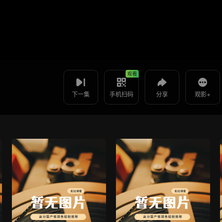
视频报错
如果是遇到无法播放请提交反馈
使用 手机浏览器 扫码观看
投屏到电视
荣光与共至梦尽 -第20集
教程：把手机影片投到电视上播放
观看
下一集
手机扫码
分享
观影+