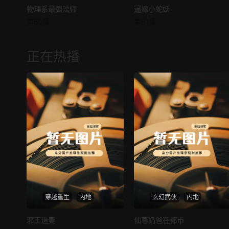
物理系最强法师
物理系最强法师
逼嫁小蛇妖
逼嫁小蛇妖
第50集
第61集
未知
未知
正在热播
穿越重生
内地
玄幻武侠
内地
热播
热播
邪王追妻
仙尊奶爸在都市