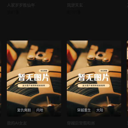
人家岁岁胜仙年
人家岁岁胜仙年
凤逆天玄
凤逆天玄
第67集
第101集
未知
未知
复仇爽剧
内地
穿越重生
大陆
热播
热播
我的AI女友
穿越后宫假和尚