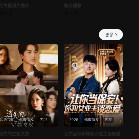
万古最强大魔头
万古最强大魔头
氪金仙尊
氪金仙尊
第66集
第93集
未知
未知
更多
2025
都市情爱
内地
2025
都市情爱
内地
热播
热播
消失的空姐女友
让你当保安你和女业主谈恋爱