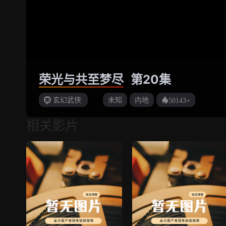
荣光与共至梦尽
第20集
玄幻武侠
未知
内地
50143+
相关影片