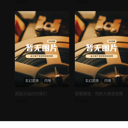
邪王追妻
仙尊奶爸在都市
已完结
已完结
未知
未知
玄幻武侠
内地
玄幻武侠
内地
热播
热播
孤独又灿烂的我们
甜蜜婚宠：残疾大佬夜夜撩
孤独又灿烂的我们
甜蜜婚宠：残疾大佬夜夜撩
已完结
已完结
未知
未知