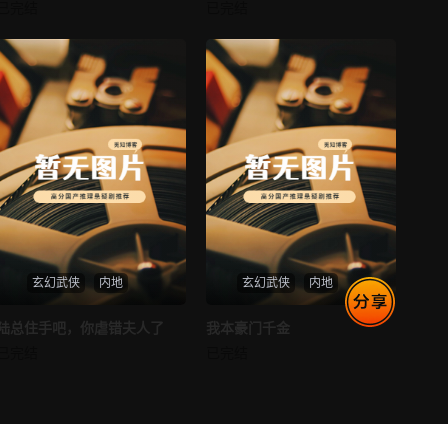
消失的空姐女友
让你当保安你和女业主谈恋爱
已完结
已完结
未知
未知
玄幻武侠
内地
玄幻武侠
内地
热播
热播
陆总住手吧，你虐错夫人了
我本豪门千金
陆总住手吧，你虐错夫人了
我本豪门千金
已完结
已完结
未知
未知