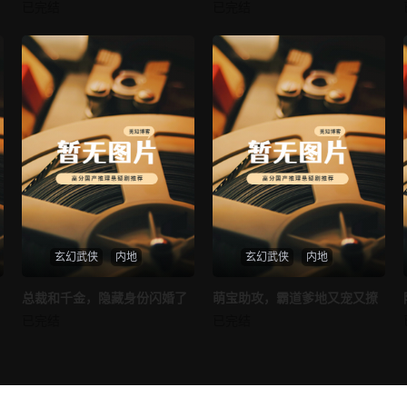
我的AI女友
穿越后宫假和尚
已完结
已完结
未知
未知
玄幻武侠
内地
玄幻武侠
内地
热播
热播
总裁和千金，隐藏身份闪婚了
萌宝助攻，霸道爹地又宠又撩
总裁和千金，隐藏身份闪婚了
萌宝助攻，霸道爹地又宠又撩
已完结
已完结
未知
未知