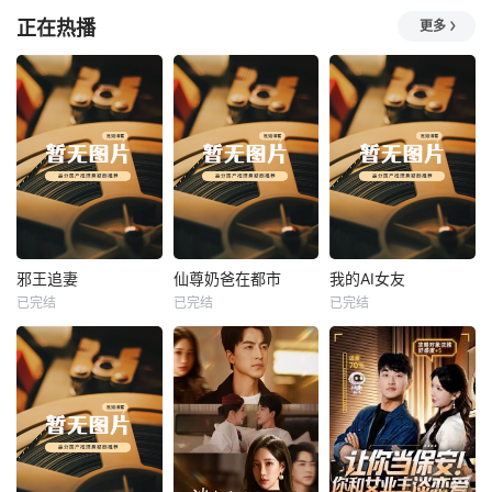
正在热播
更多
热播
热播
热播
邪王追妻
仙尊奶爸在都市
我的AI女友
已完结
已完结
已完结
邪王追妻
仙尊奶爸在都市
我的AI女友
未知
未知
未知