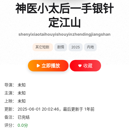
gt 0"}
神医小太后一手银针
28短剧
定江山
shenyixiaotaihouyishouyinzhendingjiangshan
其它短剧
剧情
2025
内地
立即播放
收藏
导演：
未知
主演：
未知
上映：
未知
更新：
2025-06-01 20:02:46，最后更新于 1年前
备注：
已完结
评分：
0.0分