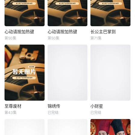
心动请按加热键
心动请按加热键
长公主巴掌到
心动请按加热键
心动请按加热键
长公主巴掌到
第50集
第50集
第71集
未知
未知
未知
至尊废材
锦绣传
小财星
至尊废材
锦绣传
小财星
第43集
已完结
已完结
未知
未知
未知