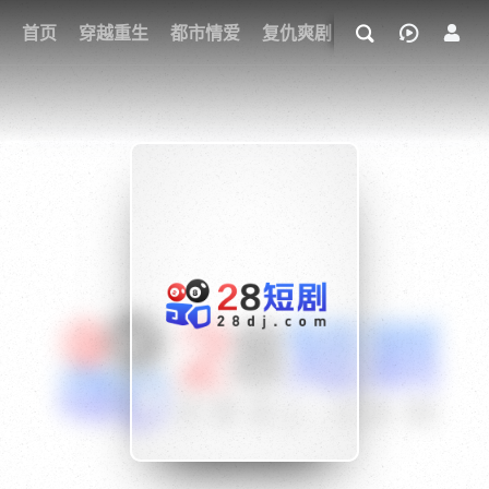
我的观影记录
首页
穿越重生
都市情爱
复仇爽剧
玄幻武侠
奇幻
{if condition="$obj.vod_points