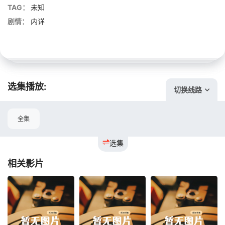
TAG：
未知
剧情：
内详
选集播放:
切换线路
全集
选集
相关影片