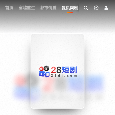
我的观影记录
首页
穿越重生
都市情爱
复仇爽剧
玄幻武侠
奇幻
{if condition="$obj.vod_points