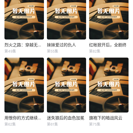
烈火之路：穿越无人区
妹妹爱过的仇人
红帐掀开后，全剧终
烈火之路：穿越无人区
妹妹爱过的仇人
红帐掀开后，全剧终
第49集
第55集
第82集
未知
未知
未知
用恨你的方式继续爱你
迷失狼后的血色加冕
旗袍下的暗战风云
用恨你的方式继续爱你
迷失狼后的血色加冕
旗袍下的暗战风云
第62集
第61集
第75集
未知
未知
未知