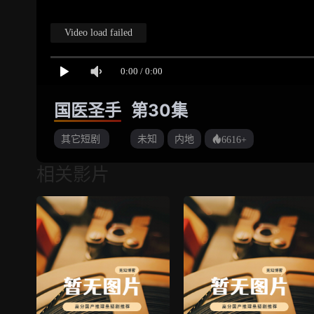
国医圣手
第30集
其它短剧
未知
内地
6616+
相关影片