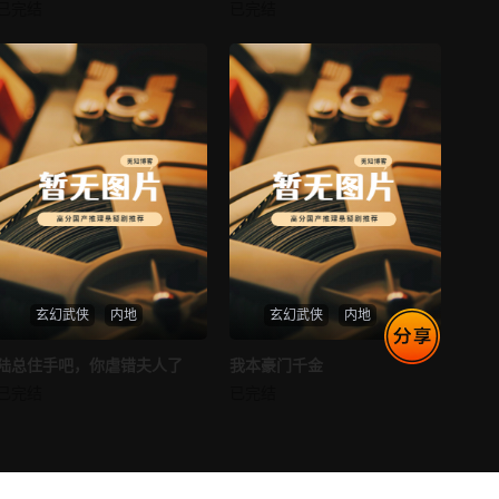
消失的空姐女友
让你当保安你和女业主谈恋爱
已完结
已完结
未知
未知
第77集
第78集
第79集
第80集
第81集
第82集
第83集
第84集
第85集
第86集
第87集
第88集
玄幻武侠
内地
玄幻武侠
内地
第89集
第90集
热播
热播
陆总住手吧，你虐错夫人了
我本豪门千金
陆总住手吧，你虐错夫人了
我本豪门千金
已完结
已完结
第91集
第92集
未知
未知
第93集
第94集
第95集
第96集