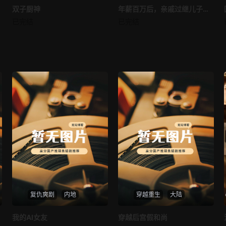
双子厨神
双子厨神
年薪百万后，亲戚过继儿子给我
年薪百万后，亲戚过继儿子给我
已完结
已完结
未知
未知
复仇爽剧
内地
穿越重生
大陆
热播
热播
我的AI女友
穿越后宫假和尚