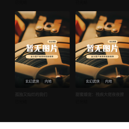
邪王追妻
仙尊奶爸在都市
已完结
已完结
未知
未知
玄幻武侠
内地
玄幻武侠
内地
热播
热播
孤独又灿烂的我们
甜蜜婚宠：残疾大佬夜夜撩
孤独又灿烂的我们
甜蜜婚宠：残疾大佬夜夜撩
已完结
已完结
未知
未知