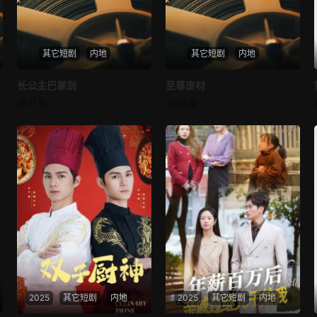
其它短剧
内地
其它短剧
内地
长公主巴掌到
长公主巴掌到
至尊废材
至尊废材
第71集
第43集
未知
未知
2025
其它短剧
内地
2025
其它短剧
内地