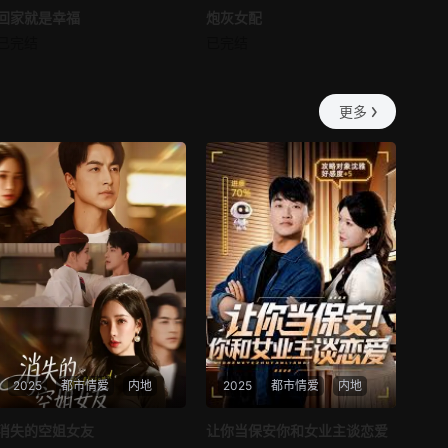
回家就是幸福
回家就是幸福
炮灰女配
炮灰女配
第57集
第58集
已完结
已完结
未知
未知
第59集
第60集
更多
第61集
第62集
第63集
第64集
第65集
第66集
第67集
第68集
第69集
第70集
第71集
第72集
2025
都市情爱
内地
2025
都市情爱
内地
第73集
第74集
热播
热播
消失的空姐女友
让你当保安你和女业主谈恋爱
第75集
第76集