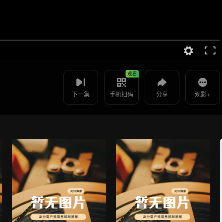
视频报错
如果是遇到无法播放请提交反馈
使用 手机浏览器 扫码观看
投屏到电视
国医圣手 -第30集
教程：把手机影片投到电视上播放
观看
下一集
手机扫码
分享
观影+