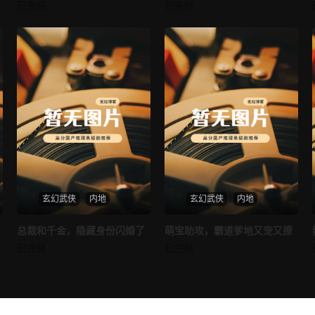
我的AI女友
穿越后宫假和尚
已完结
已完结
未知
未知
玄幻武侠
内地
玄幻武侠
内地
热播
热播
总裁和千金，隐藏身份闪婚了
萌宝助攻，霸道爹地又宠又撩
总裁和千金，隐藏身份闪婚了
萌宝助攻，霸道爹地又宠又撩
已完结
已完结
未知
未知