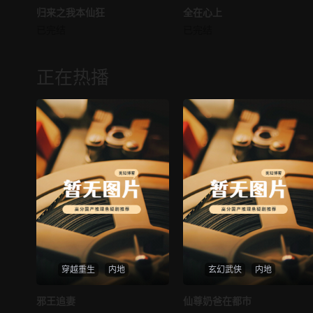
归来之我本仙狂
归来之我本仙狂
全在心上
全在心上
已完结
已完结
未知
未知
正在热播
穿越重生
内地
玄幻武侠
内地
热播
热播
邪王追妻
仙尊奶爸在都市