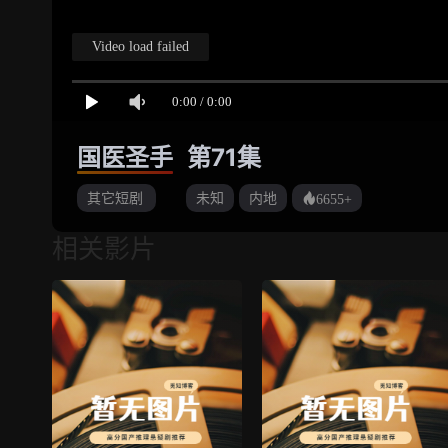
国医圣手
第71集
其它短剧
未知
内地
6655+
相关影片