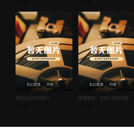
邪王追妻
仙尊奶爸在都市
已完结
已完结
未知
未知
玄幻武侠
内地
玄幻武侠
内地
热播
热播
孤独又灿烂的我们
甜蜜婚宠：残疾大佬夜夜撩
孤独又灿烂的我们
甜蜜婚宠：残疾大佬夜夜撩
已完结
已完结
未知
未知