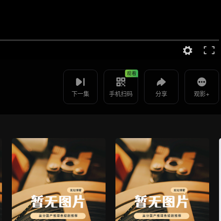
视频报错
如果是遇到无法播放请提交反馈
使用 手机浏览器 扫码观看
投屏到电视
国医圣手 -第71集
教程：把手机影片投到电视上播放
观看
下一集
手机扫码
分享
观影+