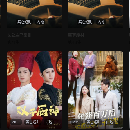
其它短剧
内地
其它短剧
内地
长公主巴掌到
长公主巴掌到
至尊废材
至尊废材
第71集
第43集
未知
未知
2025
其它短剧
内地
2025
其它短剧
内地