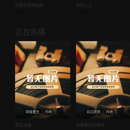
归来之我本仙狂
归来之我本仙狂
全在心上
全在心上
已完结
已完结
未知
未知
正在热播
穿越重生
内地
玄幻武侠
内地
热播
热播
邪王追妻
仙尊奶爸在都市