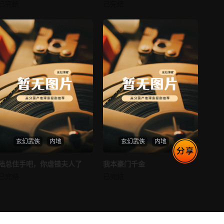
消失的空姐女友
让你当保安你和女业主谈恋爱
已完结
已完结
未知
未知
第77集
第78集
第79集
第80集
第81集
第82集
第83集
第84集
第85集
第86集
第87集
第88集
玄幻武侠
内地
玄幻武侠
内地
第89集
第90集
热播
热播
陆总住手吧，你虐错夫人了
我本豪门千金
陆总住手吧，你虐错夫人了
我本豪门千金
已完结
已完结
第91集
第92集
未知
未知
第93集
第94集
第95集
第96集