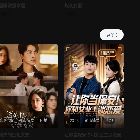
回家就是幸福
回家就是幸福
炮灰女配
炮灰女配
第57集
第58集
已完结
已完结
未知
未知
第59集
第60集
更多
第61集
第62集
第63集
第64集
第65集
第66集
第67集
第68集
第69集
第70集
第71集
第72集
2025
都市情爱
内地
2025
都市情爱
内地
第73集
第74集
热播
热播
消失的空姐女友
让你当保安你和女业主谈恋爱
第75集
第76集