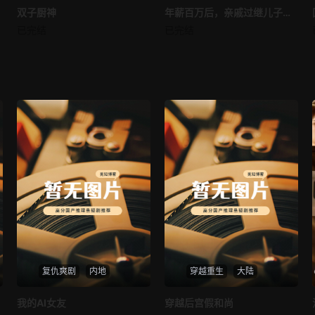
双子厨神
双子厨神
年薪百万后，亲戚过继儿子给我
年薪百万后，亲戚过继儿子给我
已完结
已完结
未知
未知
复仇爽剧
内地
穿越重生
大陆
热播
热播
我的AI女友
穿越后宫假和尚