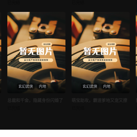
我的AI女友
穿越后宫假和尚
已完结
已完结
未知
未知
玄幻武侠
内地
玄幻武侠
内地
热播
热播
总裁和千金，隐藏身份闪婚了
萌宝助攻，霸道爹地又宠又撩
总裁和千金，隐藏身份闪婚了
萌宝助攻，霸道爹地又宠又撩
已完结
已完结
未知
未知