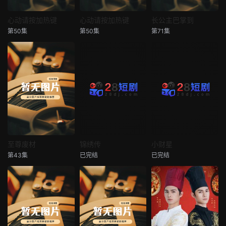
心动请按加热键
心动请按加热键
长公主巴掌到
心动请按加热键
心动请按加热键
长公主巴掌到
第50集
第50集
第71集
未知
未知
未知
至尊废材
锦绣传
小财星
至尊废材
锦绣传
小财星
第43集
已完结
已完结
未知
未知
未知