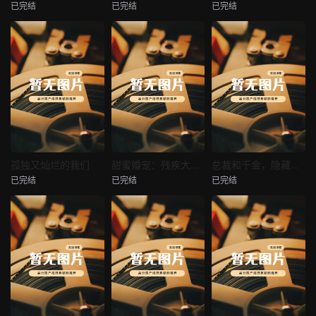
已完结
已完结
已完结
穿越后宫假和尚
消失的空姐女友
让你当保安你和女业主谈恋爱
未知
未知
未知
热播
热播
热播
孤独又灿烂的我们
甜蜜婚宠：残疾大佬夜夜撩
总裁和千金，隐藏身份闪婚了
已完结
已完结
已完结
孤独又灿烂的我们
甜蜜婚宠：残疾大佬夜夜撩
总裁和千金，隐藏身份闪婚了
未知
未知
未知