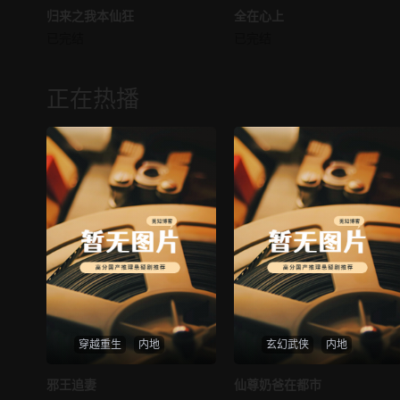
归来之我本仙狂
归来之我本仙狂
全在心上
全在心上
已完结
已完结
未知
未知
正在热播
穿越重生
内地
玄幻武侠
内地
热播
热播
邪王追妻
仙尊奶爸在都市