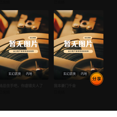
消失的空姐女友
让你当保安你和女业主谈恋爱
已完结
已完结
未知
未知
第77集
第78集
第79集
第80集
第81集
第82集
第83集
第84集
第85集
第86集
第87集
第88集
玄幻武侠
内地
玄幻武侠
内地
第89集
第90集
热播
热播
陆总住手吧，你虐错夫人了
我本豪门千金
陆总住手吧，你虐错夫人了
我本豪门千金
已完结
已完结
第91集
第92集
未知
未知
第93集
第94集
第95集
第96集