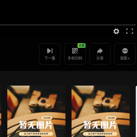
视频报错
如果是遇到无法播放请提交反馈
使用 手机浏览器 扫码观看
投屏到电视
国医圣手 -第70集
教程：把手机影片投到电视上播放
观看
下一集
手机扫码
分享
观影+