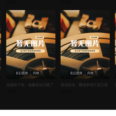
我的AI女友
穿越后宫假和尚
已完结
已完结
未知
未知
玄幻武侠
内地
玄幻武侠
内地
热播
热播
总裁和千金，隐藏身份闪婚了
萌宝助攻，霸道爹地又宠又撩
总裁和千金，隐藏身份闪婚了
萌宝助攻，霸道爹地又宠又撩
已完结
已完结
未知
未知