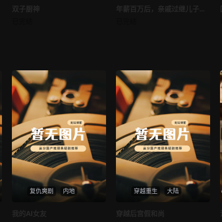
双子厨神
双子厨神
年薪百万后，亲戚过继儿子给我
年薪百万后，亲戚过继儿子给我
已完结
已完结
未知
未知
复仇爽剧
内地
穿越重生
大陆
热播
热播
我的AI女友
穿越后宫假和尚