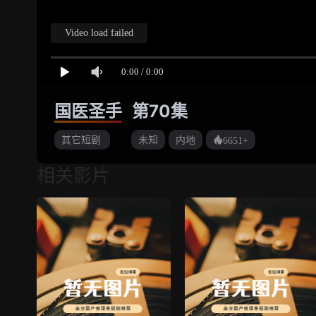
国医圣手
第70集
其它短剧
未知
内地
6651+
相关影片