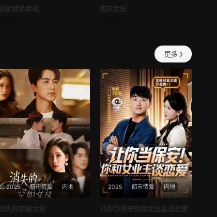
回家就是幸福
回家就是幸福
炮灰女配
炮灰女配
第57集
第58集
已完结
已完结
未知
未知
第59集
第60集
更多
第61集
第62集
第63集
第64集
第65集
第66集
第67集
第68集
第69集
第70集
第71集
第72集
2025
都市情爱
内地
2025
都市情爱
内地
第73集
第74集
热播
热播
消失的空姐女友
让你当保安你和女业主谈恋爱
第75集
第76集