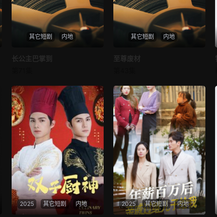
其它短剧
内地
其它短剧
内地
长公主巴掌到
长公主巴掌到
至尊废材
至尊废材
第71集
第43集
未知
未知
2025
其它短剧
内地
2025
其它短剧
内地